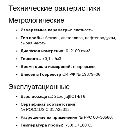
Технические рактеристики
Метрологические
Измеряемые параметры:
плотность.
Тип пробы:
бензин, дизтопливо, нефтепродукты,
сырая нефть.
Диапазон измерения:
0–2100 кг/м3.
Точность:
±0,1 кг/м3.
Время цикла измерений:
непрерывно.
Внесен в Госреестр
СИ РФ № 19879–06.
Эксплуатационные
Взрывозащита:
2Exd[ia]IICT4/T6.
Сертификат соответствия
№ РОСС.US.C.31.A25313.
Разрешение на применение
№ РРС 00–30580.
Температура пробы:
(-50)…+180ºC.