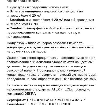
взрывоопасных зонах.
Он доступен в следующих исполнениях:
–
Взрывозащищенная версия:
со стандартным
интерфейсом 4-20 мА
–
Standard:
с интерфейсом 4-20 мА или с 4-проводным
интерфейсом LON®
–
Comfort:
с интерфейсом 4-20 мА, с дополнительными
переключающими контактами: сигнал по газу и
неисправность.
Поддержка 6 типов сенсоров позволяет измерять
концентрацию вредных для здоровья, взрывоопасных и
негорючих газов и паров.
Измеренная концентрация газа и настраиваемые пороги
срабатывания сигнализации отображаются на цветном
дисплее. Ввод данных осуществляется с помощью
сенсорной панели. Пропорционально измеренной
концентрации газа генерируется токовый сигнал, который
передается на блок обработки данных в безопасную зону.
Типовое испытание взрывозащищенного детектора газа
на соответствие стандартам ATEX и IECEx проведено
компанией DEKRA.
Сертификат ТР ТС и ATEX: DEKRA 11 ATEX 0257 X
Сертификат IECEx: IECEx DEK 11.0090 X