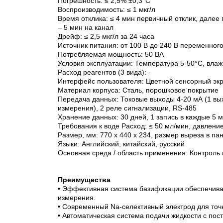
Погрешность: ≤ 2,5% ±0,3°С
Воспроизводимость: ≤ 1 мкг/л
Время отклика: ≤ 4 мин первичный отклик, далее
– 5 мин на канал
Дрейф: ≤ 2,5 мкг/л за 24 часа
Источник питания: от 100 В до 240 В переменного
Потребляемая мощность: 50 ВА
Условия эксплуатации: Температура 5-50°С, влаж
Расход реагентов (3 вида): -
Интерфейс пользователя: Цветной сенсорный эк
Материал корпуса: Сталь, порошковое покрытие
Передача данных: Токовые выходы 4-20 мА (1 вы
измерения), 2 реле сигнализации, RS-485
Хранение данных: 30 дней, 1 запись в каждые 5 
Требования к воде Расход: ≤ 50 мл/мин, давление
Размер, мм: 770 x 440 x 234, размер выреза в па
Языки: Английский, китайский, русский
Основная среда / область применения: Контроль
Преимущества
• Эффективная система базификации обеспечива
измерения.
• Современный Na-селективный электрод для точ
• Автоматическая система подачи жидкости с по