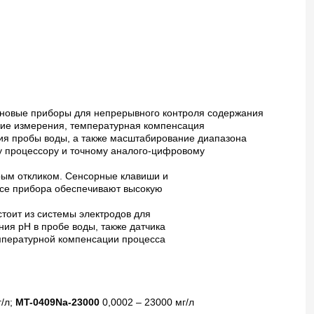
новые приборы для непрерывного контроля содержания
кие измерения, температурная компенсация
ия пробы воды, а также масштабирование диапазона
у процессору и точному аналого-цифровому
рым откликом. Сенсорные клавиши и
пусе прибора обеспечивают высокую
тоит из системы электродов для
ия pH в пробе воды, также датчика
мпературной компенсации процесса
г/л;
MT-0409Na-23000
0,0002 – 23000 мг/л