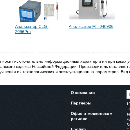
Анализатор CLG-
Анализатор MT-040906
2096Pro
 носит исключительно информационный характер и ни при каких у
анского кодекса Российской Федерации. Производитель оставляет 
учшения их технологических и эксплуатационных параметров. Вид 
О компании
Партнеры
1
Шу
Офис в московском
Te
регионе
F
Б
English
E-