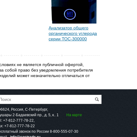
Анализатор общего
органического углерода
серии ТОС-300000
словиях не является публичной офертой,
за собой право без уведомления потребителя
изделий может незначительно отличаться от
96624, Россия, С-Петербург,
шары 2-Бадаевский пр., д. 5, к.. 1
На карте
l:
+7-812-777-78-22
,
ax:
+7-812-777-78-22
есплатный звонок по России
8-800-555-07-30
mail -
info@soctrade.ru