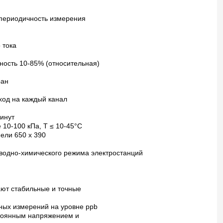
 периодичность измерения
 тока
ность 10-85% (относительная)
ран
ход на каждый канал
минут
 10-100 кПа, Т ≤ 10-45°С
нели 650 х 390
 водно-химического режима электростанций
ют стабильные и точные
ных измерений на уровне ppb
стоянным напряжением и