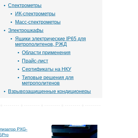
Спектрометры
ИК-спектрометры
Масс-спектрометры
Электрошкафы
Ящики электрические IP65 для
метрополитенов, РЖД
Области применения
Прайс-лист
Сертификаты на НКУ
Типовые решения для
метрополитенов
Взрывозащищенные кондиционеры
лизатор PXG-
5Pro